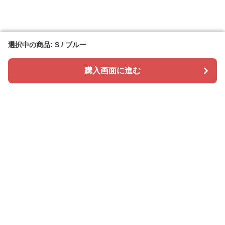
選択中の商品: S / ブルー
選択中の商品: S / ブルー
購入画面に進む
購入画面に進む
ドレスカラリー
について