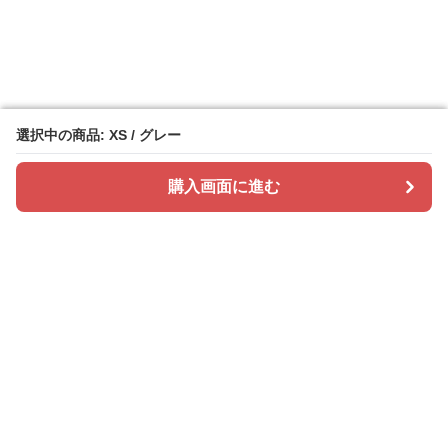
選択中の商品: XS / グレー
選択中の商品: XS / グレー
購入画面に進む
購入画面に進む
ドレスカラリー
について