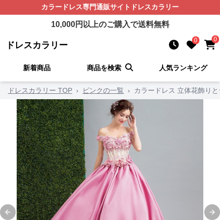
カラードレス
専門通販サイト
ドレスカラリー
10,000
円以上のご購入で送料無料
0
0
ドレスカラリー
新着商品
商品を検索
人気ランキング
ドレスカラリー TOP
›
ピンクの一覧
›
カラードレス 立体花飾り
Previous slide
Ne