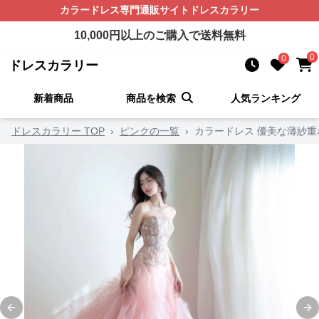
カラードレス
専門通販サイト
ドレスカラリー
10,000
円以上のご購入で送料無料
0
0
ドレスカラリー
新着商品
商品を検索
人気ランキング
ドレスカラリー TOP
›
ピンクの一覧
›
カラードレス 優美な薄紗
Previous slide
Ne