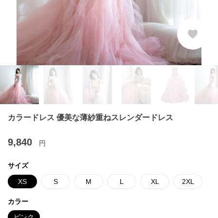
カラードレス 優美な薄紗重ねスレンダードレス
9,840
円
サイズ
XS
S
M
L
XL
2XL
カラー
ピンク