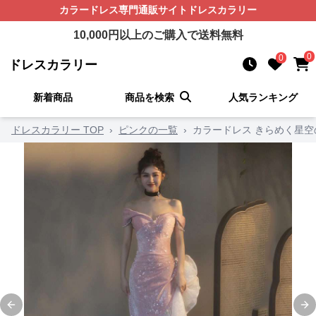
カラードレス
専門通販サイト
ドレスカラリー
10,000
円以上のご購入で送料無料
0
0
ドレスカラリー
新着商品
商品を検索
人気ランキング
ドレスカラリー TOP
›
ピンクの一覧
›
カラードレス きらめく星
Previous slide
Ne