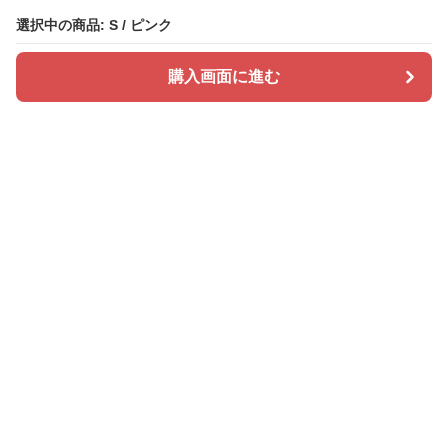
選択中の商品: S / ピンク
選択中の商品: S / ピンク
購入画面に進む
購入画面に進む
ドレスカラリー
について
会社概要
利用規約