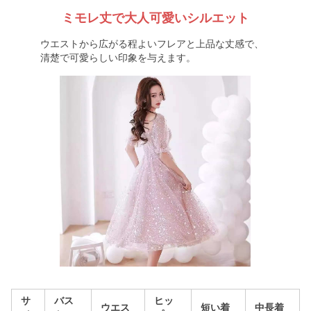
ミモレ丈で大人可愛いシルエット
ウエストから広がる程よいフレアと上品な丈感で、
清楚で可愛らしい印象を与えます。
サ
バス
ヒッ
ウエス
短い着
中長着