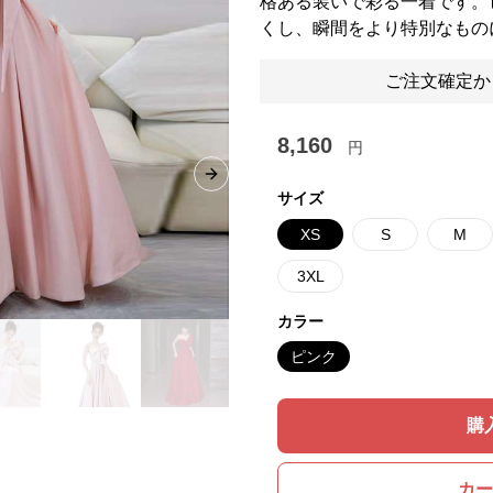
格ある装いで彩る一着です。
くし、瞬間をより特別なもの
ご注文確定か
8,160
円
Next slide
サイズ
XS
S
M
3XL
カラー
ピンク
購
カー