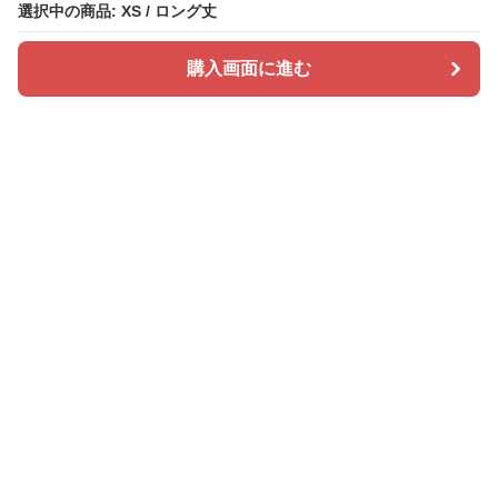
選択中の商品: XS / ロング丈
選択中の商品: XS / ロング丈
購入画面に進む
購入画面に進む
ドレスカラリー
について
会社概要
利用規約