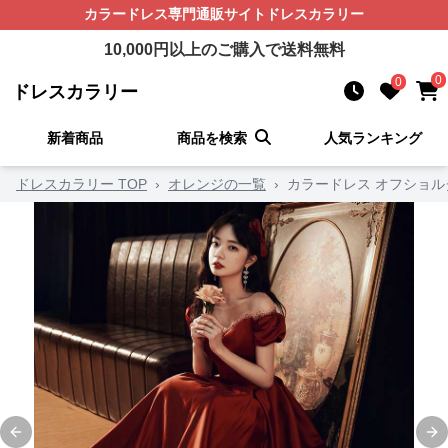
カラードレス
専門通販サイト
ドレスカラリー
10,000
円以上のご購入で送料無料
0
0
ドレスカラリー
新着商品
商品を検索
人気ランキング
ドレスカラリー TOP
›
オレンジの一覧
›
カラードレス オフショ
Previous slide
Ne