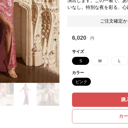
演出します。この一着で、あ
いなし。特別な夜を彩る、心
ご注文確定か
6,020
円
Next slide
サイズ
S
M
L
カラー
ピンク
購
カー