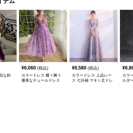
¥
6,060
¥
6,580
¥
6,8
(税込)
(税込)
品な斜
カラードレス 蝶々舞う
カラードレス 上品レー
カラ
優美なチュールドレス
ス 七分袖 マキシ丈ドレ
ルダー
ス
ロン