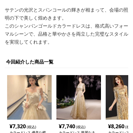
サテンの光沢とスパンコールの輝きが相まって、会場の照
明の下で美しく煌めきます。
このシャンパンゴールドカラードレスは、格式高いフォー
マルシーンで、品格と華やかさを両立した完璧なスタイル
を実現してくれます。
今回紹介した商品一覧
¥
7,320
¥
7,740
¥
8,260
(税込)
(税込)
(税込
カラードレス 優美な蝶
カラードレス 華麗なる
カラードレス 