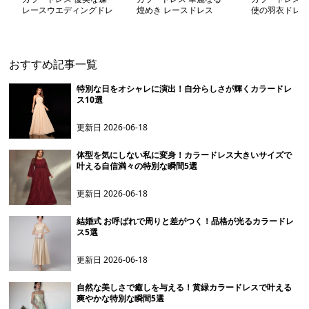
レースウエディングドレ
煌めき レースドレス
使の羽衣ドレス
ス
おすすめ記事一覧
特別な日をオシャレに演出！自分らしさが輝くカラードレ
ス10選
更新日
2026-06-18
体型を気にしない私に変身！カラードレス大きいサイズで
叶える自信満々の特別な瞬間5選
更新日
2026-06-18
結婚式 お呼ばれで周りと差がつく！品格が光るカラードレ
ス5選
更新日
2026-06-18
自然な美しさで癒しを与える！黄緑カラードレスで叶える
爽やかな特別な瞬間5選