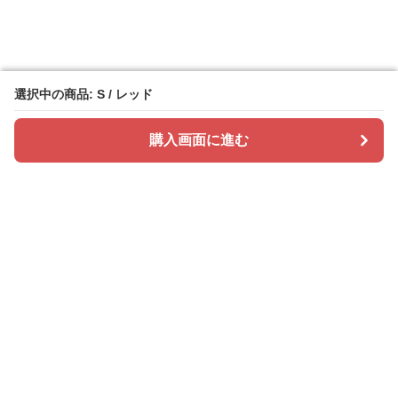
選択中の商品: S / レッド
選択中の商品: S / レッド
購入画面に進む
購入画面に進む
ドレスカラリー
について