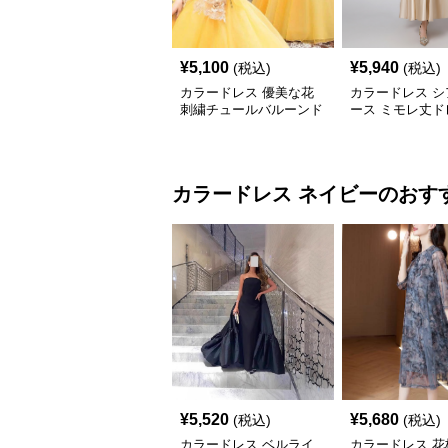
¥
5,100
¥
5,940
(税込)
(税込)
カラードレス 優美な花
カラードレス シ
刺繍チュールバルーンド
ース ミモレ丈ド
レス
カラードレス
ネイビー
のおす
¥
5,520
¥
5,680
(税込)
(税込)
カラードレス ベルライ
カラードレス 花