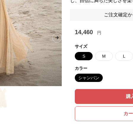
し、自信に満ちた美しさを楽
ご注文確定か
14,460
円
Next slide
サイズ
S
M
L
カラー
シャンパン
購
カー