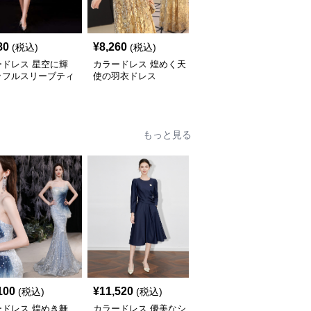
80
¥
8,260
¥
9,420
(税込)
(税込)
(税込)
ードレス 星空に輝
カラードレス 煌めく天
カラードレス 優美な羽
ッフルスリーブティ
使の羽衣ドレス
衣チュールドレス
ドドレス
もっと見る
100
¥
11,520
¥
11,820
(税込)
(税込)
(税込)
ードレス 煌めき舞
カラードレス 優美なシ
カラードレス ふわり舞