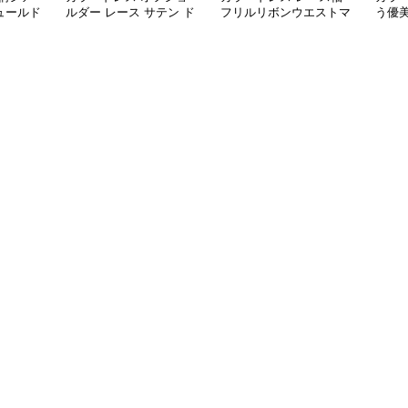
ュールド
ルダー レース サテン ド
フリルリボンウエストマ
う優
レス
ーク華やかドレス
ス