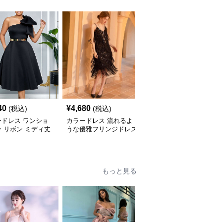
40
¥
4,680
¥
5,480
(税込)
(税込)
(税込)
ードレス ワンショ
カラードレス 流れるよ
カラードレス スパンコ
 リボン ミディ丈
うな優雅フリンジドレス
ール輝くスリットロング
ス
ドレス
もっと見る