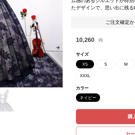
ム感のあるシルエットが特別
たデザインで、思い出に残る
ご注文確定か
10,260
円
Next slide
サイズ
XS
S
M
XXXL
カラー
ネイビー
購
カー