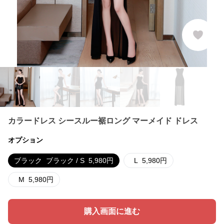
カラードレス シースルー裾ロング マーメイド ドレス
オプション
ブラック
ブラック / S
5,980
円
L
5,980
円
M
5,980
円
購入画面に進む