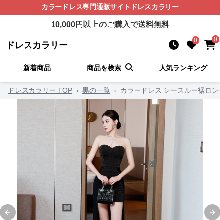
カラードレス
専門通販サイト
ドレスカラリー
10,000
円以上のご購入で送料無料
0
0
ドレスカラリー
新着商品
商品を検索
人気ランキング
ドレスカラリー TOP
›
黒の一覧
›
カラードレス シースルー裾ロン
Previous slide
Ne