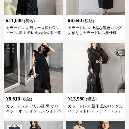
¥
11,000
¥
6,640
(税込)
(税込)
カラードレス 総レース長袖ワン
カラードレス 上品な黒色ロング
ピース 黒 ミモレ丈結婚式用正装
丈袖なしカラードレス夏仕様
ドレス
¥
6,610
¥
13,960
(税込)
(税込)
カラードレス フリル袖 黒 サロ
カラードレス 新作 黒のロング丈
ペット オールインワン ワイドパ
パーティドレス レディースフォ
ンツ
ーマルワンピース