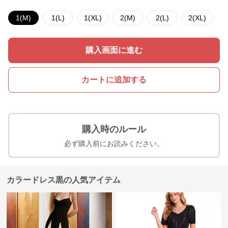
1(M)
1(L)
1(XL)
2(M)
2(L)
2(XL)
購入画面に進む
カートに追加する
購入時のルール
必ず購入前にお読みください。
カラードレス黒の人気アイテム