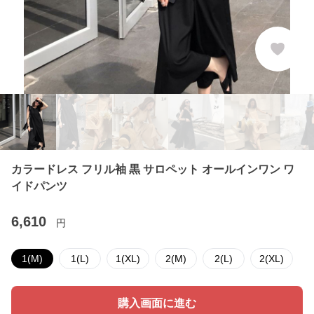
カラードレス フリル袖 黒 サロペット オールインワン ワ
イドパンツ
6,610
円
1(M)
1(L)
1(XL)
2(M)
2(L)
2(XL)
購入画面に進む