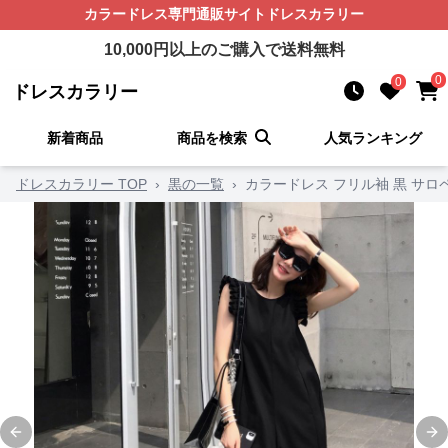
カラードレス
専門通販サイト
ドレスカラリー
10,000
円以上のご購入で送料無料
0
0
ドレスカラリー
新着商品
商品を検索
人気ランキング
ドレスカラリー TOP
›
黒の一覧
›
カラードレス フリル袖 黒 サロ
Previous slide
Ne