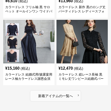
¥
6,610
¥
13,960
(税込)
(税込)
カラードレス フリル袖 黒 サロ
カラードレス 新作 黒のロング丈
ペット オールインワン ワイドパ
パーティドレス レディースフォ
ンツ
ーマルワンピース
¥
15,160
¥
12,470
(税込)
(税込)
カラードレス 結婚式用/披露宴用
カラードレス 総レース長袖 黒
レース袖カラードレス謝恩会演
ミモレ丈ワンピース結婚式パー
奏会ロング丈
ティードレス
›
新着アイテムの一覧へ