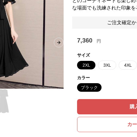
とのコーディネートも楽しめ
な場面でも洗練された印象を
ご注文確定か
7,360
円
Next slide
サイズ
2XL
3XL
4XL
カラー
ブラック
購
カー