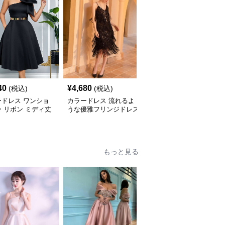
40
¥
4,680
¥
5,480
(税込)
(税込)
(税込)
ードレス ワンショ
カラードレス 流れるよ
カラードレス スパンコ
 リボン ミディ丈
うな優雅フリンジドレス
ール輝くスリットロング
ス
ドレス
もっと見る