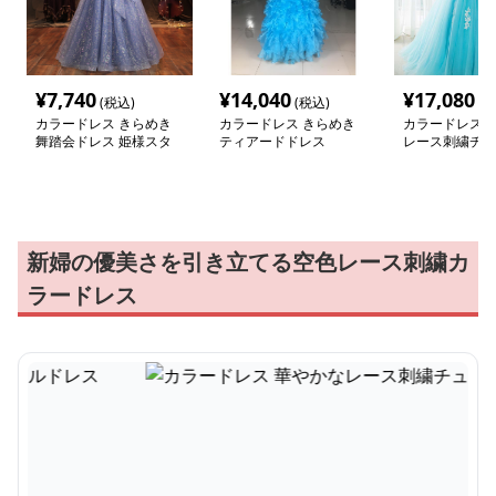
¥
7,740
¥
14,040
¥
17,080
(税込)
(税込)
(税
カラードレス きらめき
カラードレス きらめき
カラードレス 
舞踏会ドレス 姫様スタ
ティアードドレス
レース刺繍チュ
イル
ス
新婦の優美さを引き立てる空色レース刺繍カ
ラードレス