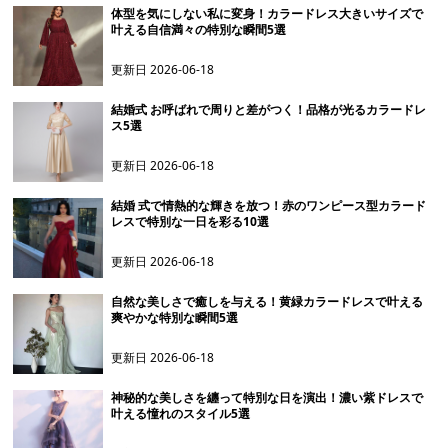
体型を気にしない私に変身！カラードレス大きいサイズで
叶える自信満々の特別な瞬間5選
更新日
2026-06-18
結婚式 お呼ばれで周りと差がつく！品格が光るカラードレ
ス5選
更新日
2026-06-18
結婚 式で情熱的な輝きを放つ！赤のワンピース型カラード
レスで特別な一日を彩る10選
更新日
2026-06-18
自然な美しさで癒しを与える！黄緑カラードレスで叶える
爽やかな特別な瞬間5選
更新日
2026-06-18
神秘的な美しさを纏って特別な日を演出！濃い紫ドレスで
叶える憧れのスタイル5選