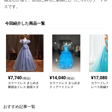
スです。
今回紹介した商品一覧
¥
7,740
¥
14,040
¥
17,080
(税込)
(税込)
(税
カラードレス きらめき
カラードレス きらめき
カラードレス 
舞踏会ドレス 姫様スタ
ティアードドレス
レース刺繍チュ
イル
ス
おすすめ記事一覧