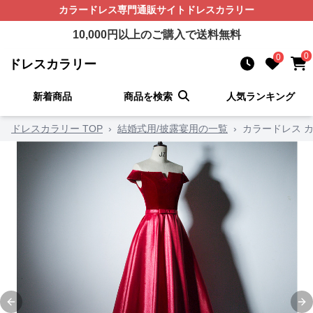
カラードレス
専門通販サイト
ドレスカラリー
10,000
円以上のご購入で送料無料
0
0
ドレスカラリー
新着商品
商品を検索
人気ランキング
ドレスカラリー TOP
›
結婚式用/披露宴用の一覧
›
カラードレス 
Previous slide
Ne