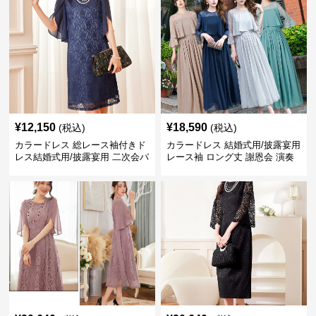
¥
12,150
¥
18,590
(税込)
(税込)
カラードレス 総レース袖付きド
カラードレス 結婚式用/披露宴用
レス結婚式用/披露宴用 二次会パ
レース袖 ロング丈 謝恩会 演奏
ーティー大きいサイズ対応
会