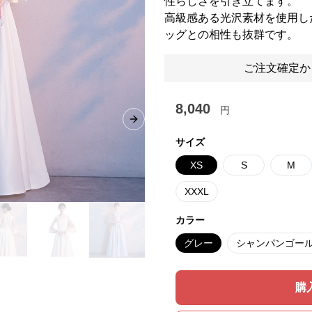
性らしさを引き立てます。
高級感ある光沢素材を使用し
ッグとの相性も抜群です。
ご注文確定か
8,040
円
Next slide
サイズ
XS
S
M
XXXL
カラー
グレー
シャンパンゴー
購