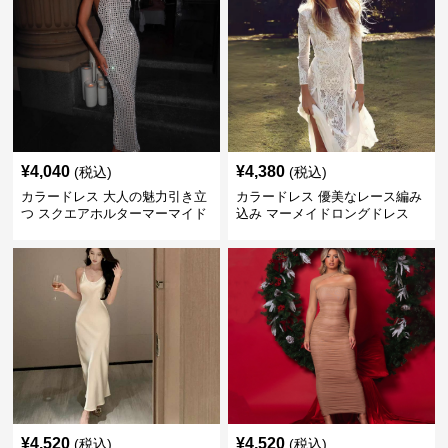
¥
4,040
¥
4,380
(税込)
(税込)
カラードレス 大人の魅力引き立
カラードレス 優美なレース編み
つ スクエアホルターマーマイド
込み マーメイドロングドレス
ドレス
¥
4,520
¥
4,520
(税込)
(税込)