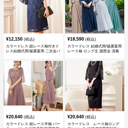
¥
12,150
¥
18,590
(税込)
(税込)
カラードレス 総レース袖付きド
カラードレス 結婚式用/披露宴用
レス結婚式用/披露宴用 二次会パ
レース袖 ロング丈 謝恩会 演奏
ーティー大きいサイズ対応
会
¥
20,640
¥
20,640
(税込)
(税込)
カラードレス 総レース半袖 パー
カラードレス レース袖ロング