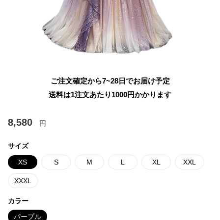
ご注文確定から7~28日でお届け予定
送料は1注文あたり
1000
円かかります
8,580
円
サイズ
XS
S
M
L
XL
XXL
XXXL
カラー
パープル