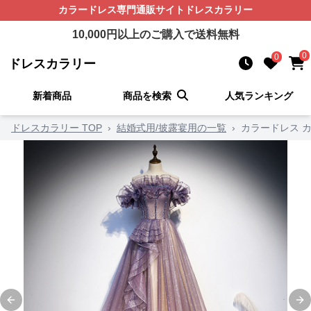
カラードレス
専門通販サイト
ドレスカラリー
10,000
円以上のご購入で送料無料
0
0
ドレスカラリー
新着商品
商品を検索
人気ランキング
ドレスカラリー TOP
›
結婚式用/披露宴用の一覧
›
カラードレス 
Previous slide
Ne