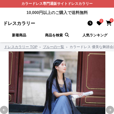
カラードレス
専門通販サイト
ドレスカラリー
10,000
円以上のご購入で送料無料
0
0
ドレスカラリー
新着商品
商品を検索
人気ランキング
ドレスカラリー TOP
›
ブルーの一覧
›
カラードレス 優美な舞踏
Previous slide
Ne