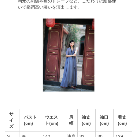
胸元の刺繍や裾のドレープなど、こだわりの細部使
いで格調高い装いを演出します。
サ
バスト
ウエス
肩
袖丈
袖口
着丈
イ
(cm)
ト(cm)
幅
(cm)
(cm)
(cm)
ズ
S
86
140
連肩
33
30
129