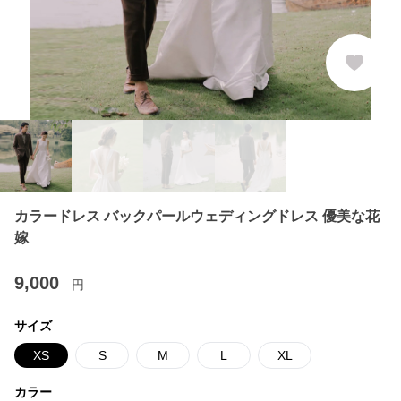
カラードレス バックパールウェディングドレス 優美な花
嫁
9,000
円
サイズ
XS
S
M
L
XL
カラー