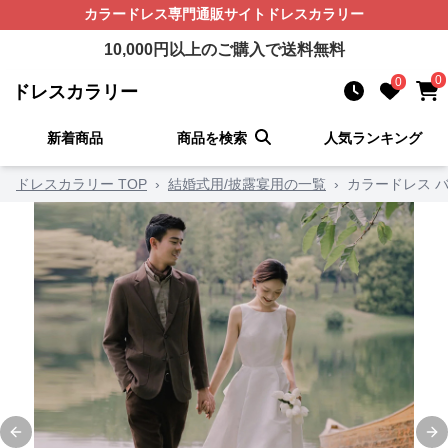
カラードレス
専門通販サイト
ドレスカラリー
10,000
円以上のご購入で送料無料
0
0
ドレスカラリー
新着商品
商品を検索
人気ランキング
ドレスカラリー TOP
›
結婚式用/披露宴用の一覧
›
カラードレス 
Previous slide
Ne