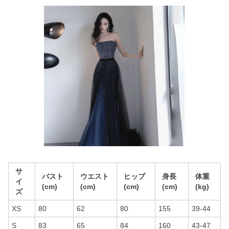
サ
バスト
ウエスト
ヒップ
身長
体重
イ
(cm)
(cm)
(cm)
(cm)
(kg)
ズ
XS
80
62
80
155
39-44
S
83
65
84
160
43-47