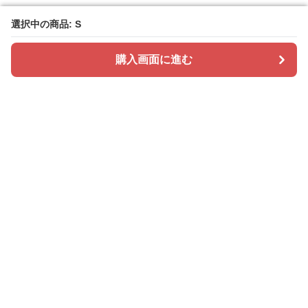
選択中の商品: S
選択中の商品: S
購入画面に進む
購入画面に進む
ドレスカラリー
について
会社概要
利用規約