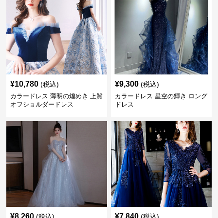
¥
10,780
¥
9,300
(税込)
(税込)
カラードレス 薄明の煌めき 上質
カラードレス 星空の輝き ロング
オフショルダードレス
ドレス
¥
8,260
¥
7,840
(税込)
(税込)