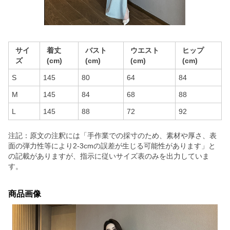
サイ
着丈
バスト
ウエスト
ヒップ
ズ
(cm)
(cm)
(cm)
(cm)
S
145
80
64
84
M
145
84
68
88
L
145
88
72
92
注記：原文の注釈には「手作業での採寸のため、素材や厚さ、表
面の弾力性等により2-3cmの誤差が生じる可能性があります」と
の記載がありますが、指示に従いサイズ表のみを出力していま
す。
商品画像