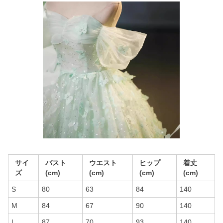
サイ
バスト
ウエスト
ヒップ
着丈
ズ
(cm)
(cm)
(cm)
(cm)
S
80
63
84
140
M
84
67
90
140
L
87
70
93
140