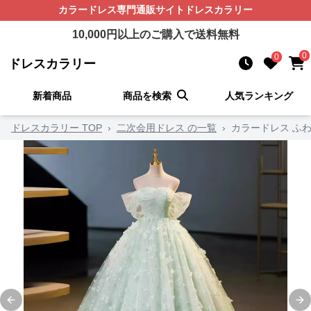
カラードレス
専門通販サイト
ドレスカラリー
10,000
円以上のご購入で送料無料
0
0
ドレスカラリー
新着商品
商品を検索
人気ランキング
ドレスカラリー TOP
›
二次会用ドレス の一覧
›
カラードレス ふ
Previous slide
Ne