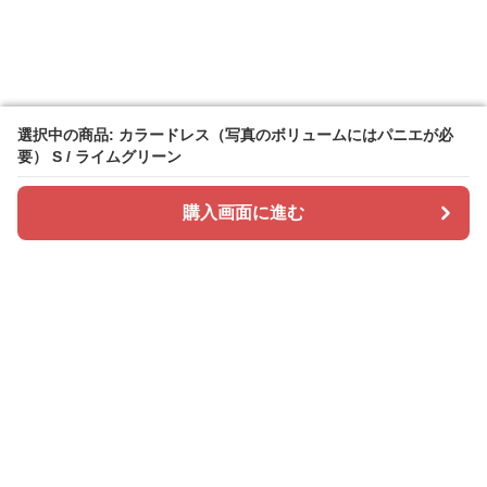
選択中の商品: カラードレス（写真のボリュームにはパニエが必
選択中の商品: カラードレス（写真のボリュームにはパニエが必
要） S / ライムグリーン
要） S / ライムグリーン
購入画面に進む
購入画面に進む