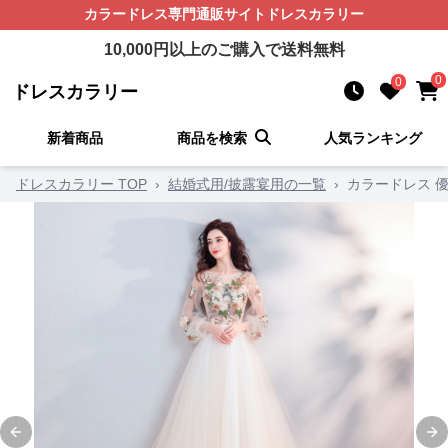
カラードレス
専門通販サイト
ドレスカラリー
10,000
円以上のご購入で送料無料
0
0
ドレスカラリー
新着商品
商品を検索
人気ランキング
ドレスカラリー TOP
›
結婚式用/披露宴用の一覧
›
カラードレス 
Previous slide
Ne