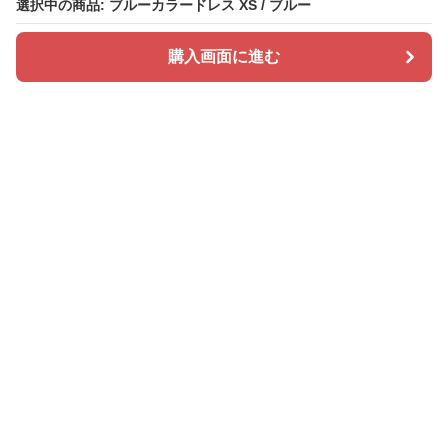
選択中の商品: ブルーカラードレス XS / ブルー
選択中の商品: ブルーカラードレス XS / ブルー
購入画面に進む
購入画面に進む
ドレスカラリー
について
会社概要
利用規約