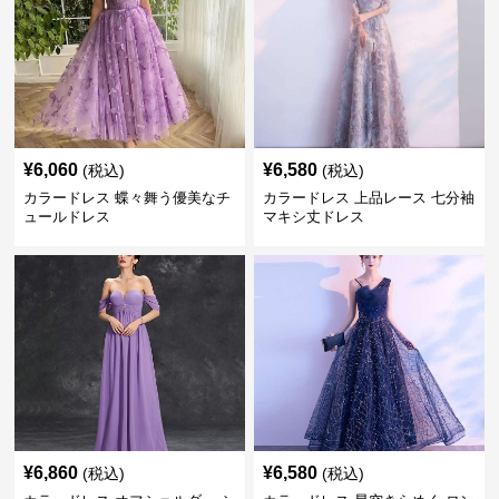
¥
6,060
¥
6,580
(税込)
(税込)
カラードレス 蝶々舞う優美なチ
カラードレス 上品レース 七分袖
ュールドレス
マキシ丈ドレス
¥
6,860
¥
6,580
(税込)
(税込)
カラードレス オフショルダー シ
カラードレス 星空きらめく ロン
フォン フリル ロングドレス
グドレス