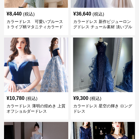
¥
8,440
¥
36,640
(税込)
(税込)
カラードレス 可愛いブルース
カラードレス 新作ビジューロン
トライプ柄マタニティカラード
グドレス チュール素材 淡いブル
レス
ー パーティー発表会用
¥
10,780
¥
9,300
(税込)
(税込)
カラードレス 薄明の煌めき 上質
カラードレス 星空の輝き ロング
オフショルダードレス
ドレス