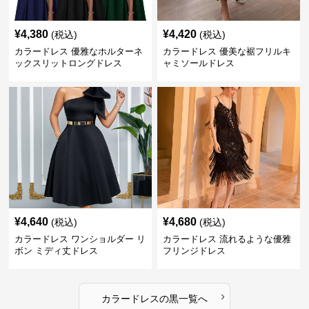
¥
4,380
¥
4,420
(税込)
(税込)
カラードレス 優雅なホルターネ
カラードレス 優美な裾フリルキ
ックスリットロングドレス
ャミソールドレス
¥
4,640
¥
4,680
(税込)
(税込)
カラードレス ワンショルダー リ
カラードレス 流れるような優雅
ボン ミディ丈ドレス
フリンジドレス
›
カラードレス
の
黒
一覧へ