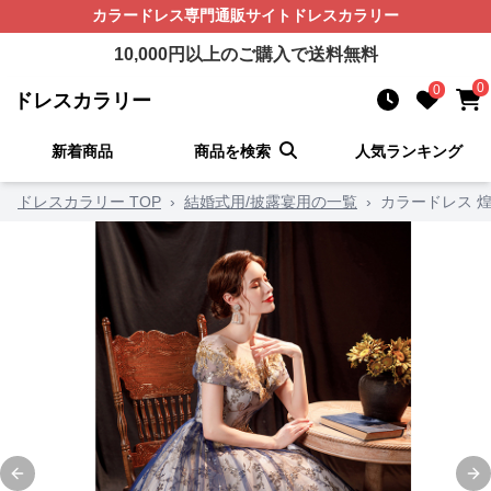
カラードレス
専門通販サイト
ドレスカラリー
10,000
円以上のご購入で送料無料
0
0
ドレスカラリー
新着商品
商品を検索
人気ランキング
ドレスカラリー TOP
›
結婚式用/披露宴用の一覧
›
カラードレス 
Previous slide
Ne