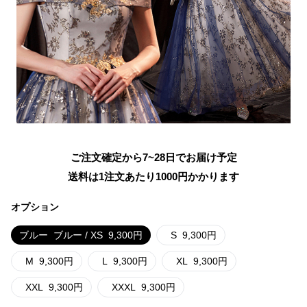
ご注文確定から7~28日でお届け予定
送料は1注文あたり
1000
円かかります
オプション
ブルー
ブルー / XS
9,300
円
S
9,300
円
M
9,300
円
L
9,300
円
XL
9,300
円
XXL
9,300
円
XXXL
9,300
円