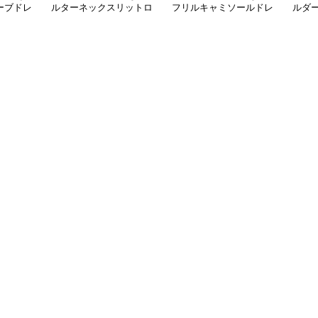
ーブドレ
ルターネックスリットロ
フリルキャミソールドレ
ルダー
ングドレス
ス
ドレ