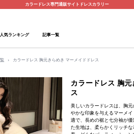
カラードレス
専門通販サイト
ドレスカラリー
人気ランキング
記事一覧
覧
›
カラードレス 胸元きらめき マーメイドドレス
カラードレス 胸元
ス
美しいカラードレスは、胸元
やかな印象を与えるマーメイ
適で、長めの裾と七分袖が優
た生地は、柔らかくリッチな