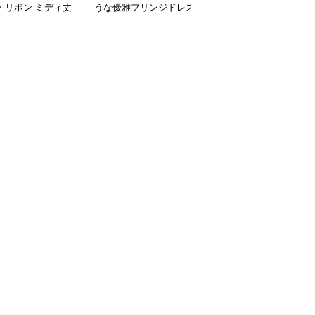
 リボン ミディ丈
うな優雅フリンジドレス
ール輝くスリットロング
ス
ドレス