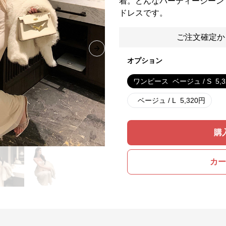
着。どんなパーティーシーン
ドレスです。
ご注文確定か
Next slide
オプション
ワンピース
ベージュ / S
5,
ベージュ / L
5,320
円
購
カー