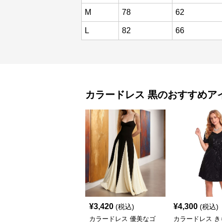
M
78
62
L
82
66
カラードレス
黒
のおすすめア
¥
3,420
¥
4,300
(税込)
(税込)
カラードレス 優美なゴ
カラードレス き