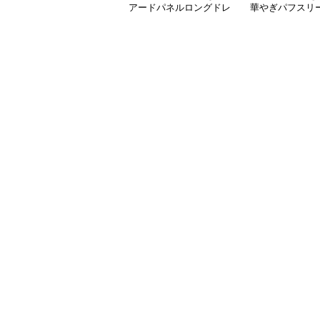
アードパネルロングドレ
華やぎパフスリ
ス
ス