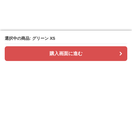
選択中の商品: グリーン XS
選択中の商品: グリーン XS
購入画面に進む
購入画面に進む
ドレスカラリー
について