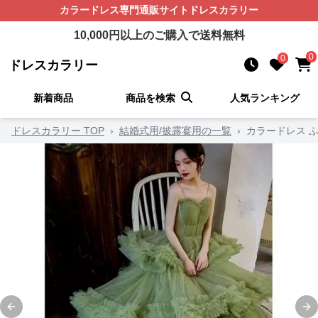
カラードレス
専門通販サイト
ドレスカラリー
10,000
円以上のご購入で送料無料
0
0
ドレスカラリー
新着商品
商品を検索
人気ランキング
ドレスカラリー TOP
›
結婚式用/披露宴用の一覧
›
カラードレス 
Previous slide
Ne