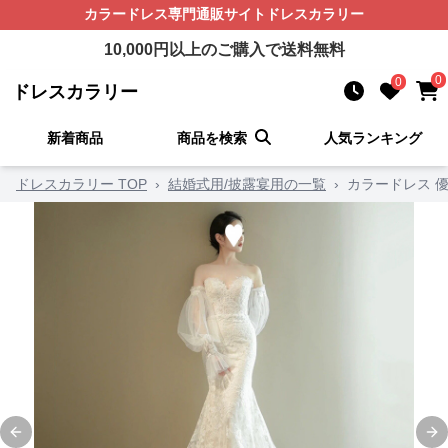
カラードレス
専門通販サイト
ドレスカラリー
10,000
円以上のご購入で送料無料
0
0
ドレスカラリー
新着商品
商品を検索
人気ランキング
ドレスカラリー TOP
›
結婚式用/披露宴用の一覧
›
カラードレス 
Previous slide
Ne