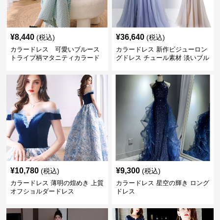
¥
8,440
¥
36,640
(税込)
(税込)
カラードレス 可愛いブルース
カラードレス 新作ビジューロン
トライプ柄マタニティカラード
グドレス チュール素材 淡いブル
レス
ー パーティー発表会用
¥
10,780
¥
9,300
(税込)
(税込)
カラードレス 薄明の煌めき 上質
カラードレス 星空の輝き ロング
オフショルダードレス
ドレス