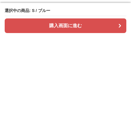
選択中の商品: S / ブルー
選択中の商品: S / ブルー
購入画面に進む
購入画面に進む
ドレスカラリー
について
会社概要
利用規約