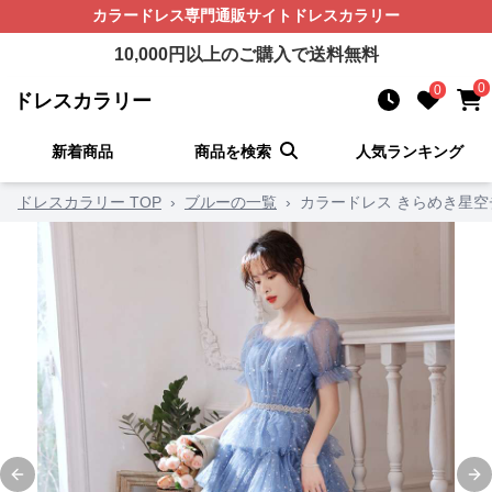
カラードレス
専門通販サイト
ドレスカラリー
10,000
円以上のご購入で送料無料
0
0
ドレスカラリー
新着商品
商品を検索
人気ランキング
ドレスカラリー TOP
›
ブルーの一覧
›
カラードレス きらめき星
Previous slide
Ne