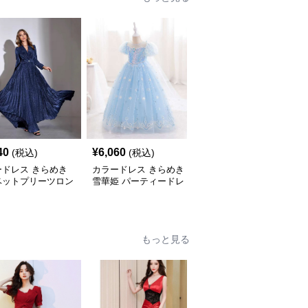
40
¥
6,060
¥
6,060
(税込)
(税込)
(税込)
ードレス きらめき
カラードレス きらめき
カラードレス レース切
ベットプリーツロン
雪華姫 パーティードレ
替 優美シルエットドレ
レス
ス
ス
もっと見る