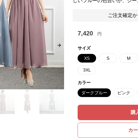
しいブルーの色合いが、シー
ご注文確定か
7,420
円
Next slide
サイズ
XS
S
M
3XL
カラー
ダークブルー
ピンク
購
カー