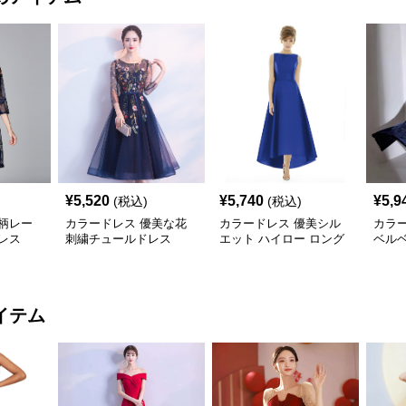
¥
5,520
¥
5,740
¥
5,9
(税込)
(税込)
柄レー
カラードレス 優美な花
カラードレス 優美シル
カラ
レス
刺繍チュールドレス
エット ハイロー ロング
ベル
ドレス
グド
イテム