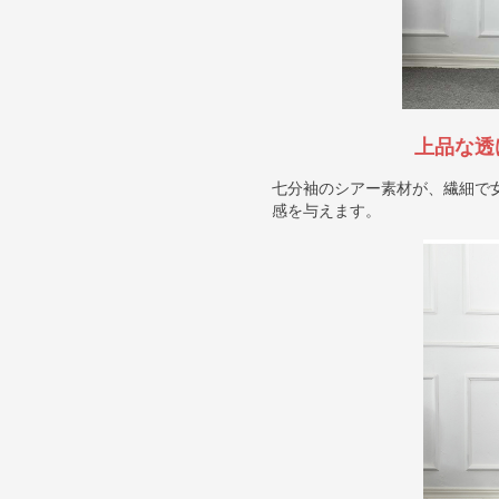
上品な透
七分袖のシアー素材が、繊細で
感を与えます。