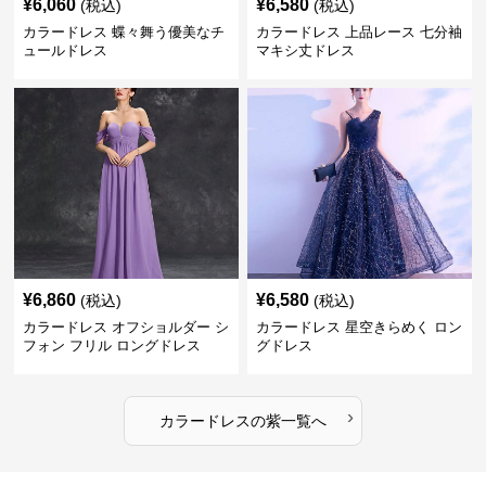
¥
6,060
¥
6,580
(税込)
(税込)
カラードレス 蝶々舞う優美なチ
カラードレス 上品レース 七分袖
ュールドレス
マキシ丈ドレス
¥
6,860
¥
6,580
(税込)
(税込)
カラードレス オフショルダー シ
カラードレス 星空きらめく ロン
フォン フリル ロングドレス
グドレス
›
カラードレス
の
紫
一覧へ