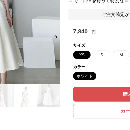
スで、自信を持って特別な日
ご注文確定か
7,840
円
Next slide
サイズ
XS
S
M
カラー
ホワイト
購
カー