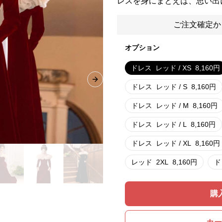
レスを身にまとえば、思い出
ご注文確定か
オプション
ドレス
レッド / XS
8,160
円
Next slide
ドレス
レッド / S
8,160
円
ドレス
レッド / M
8,160
円
ドレス
レッド / L
8,160
円
ドレス
レッド / XL
8,160
円
レッド
2XL
8,160
円
ド
購