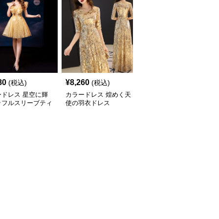
80
¥
8,260
¥
9,420
(税込)
(税込)
(税込)
ードレス 星空に輝
カラードレス 煌めく天
カラードレス 優美な羽
ッフルスリーブティ
使の羽衣ドレス
衣チュールドレス
ドドレス