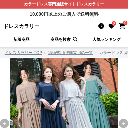
カラードレス
専門通販サイト
ドレスカラリー
10,000
円以上のご購入で送料無料
0
0
ドレスカラリー
新着商品
商品を検索
人気ランキング
ドレスカラリー TOP
›
結婚式用/披露宴用の一覧
›
カラードレス 結
Previous slide
Ne