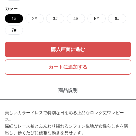
カラー
1#
2#
3#
4#
5#
6#
7#
購入画面に進む
カートに追加する
商品説明
美しいカラードレスで特別な日を彩る上品なロング丈ワンピー
ス。
繊細なレース袖とふんわり揺れるシフォン生地が女性らしさを演
出し、歩くたびに優雅な動きを見せます。