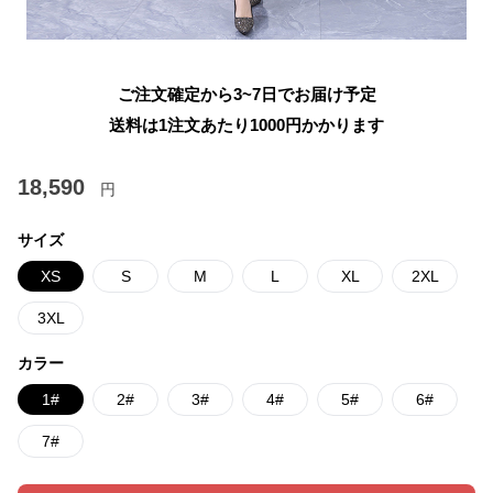
ご注文確定から3~7日でお届け予定
送料は1注文あたり
1000
円かかります
18,590
円
サイズ
XS
S
M
L
XL
2XL
3XL
カラー
1#
2#
3#
4#
5#
6#
7#