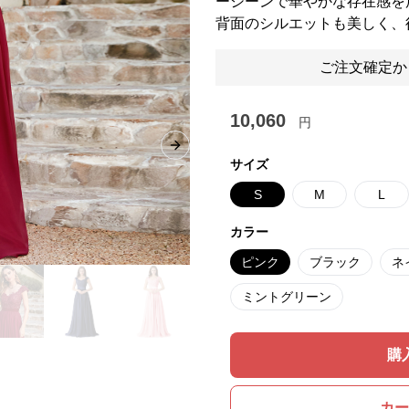
ーシーンで華やかな存在感を
背面のシルエットも美しく、
ご注文確定か
10,060
円
Next slide
サイズ
S
M
L
カラー
ピンク
ブラック
ネ
ミントグリーン
購
カー