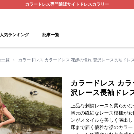
カラードレス
専門通販サイト
ドレスカラリー
人気ランキング
記事一覧
の一覧
›
カラードレス カラードレス 花嫁の憧れ 贅沢レース長袖ドレ
カラードレス カラ
沢レース長袖ドレ
上品な刺繍レースと柔らかな
胸元の繊細なレース模様が女
ンがスタイルを美しく演出し
床まで届く優雅な裾のカラー