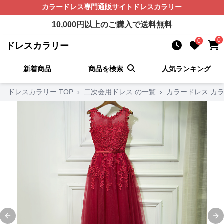
カラードレス
専門通販サイト
ドレスカラリー
10,000
円以上のご購入で送料無料
0
0
ドレスカラリー
新着商品
商品を検索
人気ランキング
ドレスカラリー TOP
›
二次会用ドレス の一覧
›
カラードレス カ
Previous slide
Ne