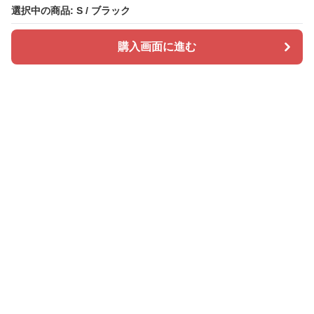
選択中の商品: S / ブラック
選択中の商品: S / ブラック
購入画面に進む
購入画面に進む
ドレスカラリー
について
会社概要
利用規約