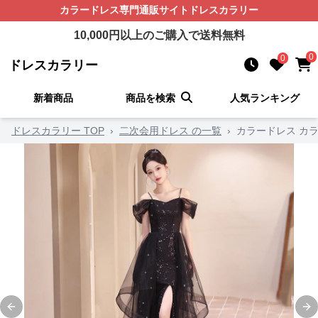
カラードレス
専門通販サイト
ドレスカラリー
10,000
円以上のご購入で送料無料
0
0
ドレスカラリー
新着商品
商品を検索
人気ランキング
ドレスカラリー TOP
›
二次会用ドレス の一覧
›
カラードレス カ
Previous slide
Ne