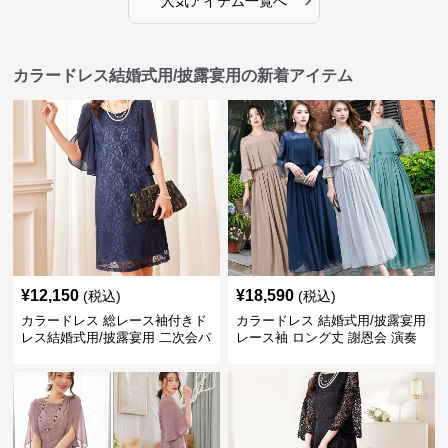
人気アイテム一覧へ
カラードレス結婚式用/披露宴用の新着アイテム
¥
12,150
¥
18,590
(税込)
(税込)
カラードレス 総レース袖付きド
カラードレス 結婚式用/披露宴用
レス結婚式用/披露宴用 二次会パ
レース袖 ロング丈 謝恩会 演奏
ーティー大きいサイズ対応
会