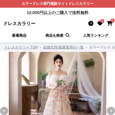
カラードレス
専門通販サイト
ドレスカラリー
10,000
円以上のご購入で送料無料
0
0
ドレスカラリー
新着商品
商品を検索
人気ランキング
ドレスカラリー TOP
›
結婚式用/披露宴用の一覧
›
カラードレス 
Previous slide
Ne