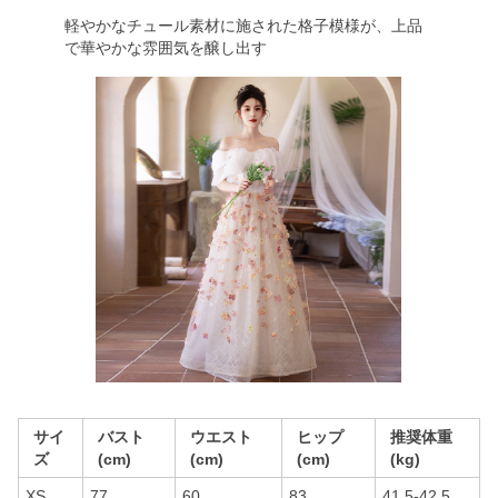
軽やかなチュール素材に施された格子模様が、上品
で華やかな雰囲気を醸し出す
サイ
バスト
ウエスト
ヒップ
推奨体重
ズ
(cm)
(cm)
(cm)
(kg)
XS
77
60
83
41.5-42.5