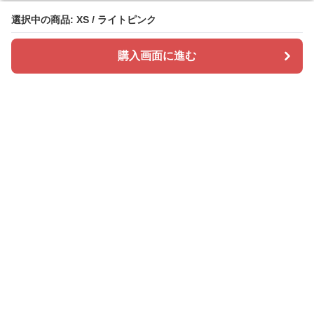
選択中の商品: XS / ライトピンク
選択中の商品: XS / ライトピンク
購入画面に進む
購入画面に進む
ドレスカラリー
について
会社概要
利用規約