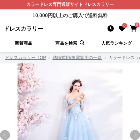
カラードレス
専門通販サイト
ドレスカラリー
10,000
円以上のご購入で送料無料
0
0
ドレスカラリー
新着商品
商品を検索
人気ランキング
ドレスカラリー TOP
›
結婚式用/披露宴用の一覧
›
カラードレス 
Previous slide
Ne