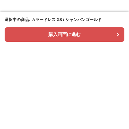
選択中の商品: カラードレス XS / シャンパンゴールド
選択中の商品: カラードレス XS / シャンパンゴールド
購入画面に進む
購入画面に進む
ドレスカラリー
について
会社概要