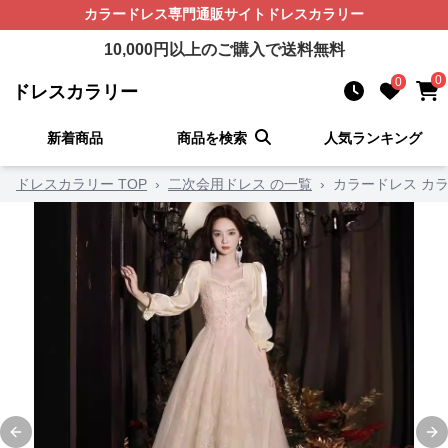
カラードレス
専門通販サイト
ドレスカラリー
10,000
円以上のご購入で送料無料
0
0
ドレスカラリー
新着商品
商品を検索
人気ランキング
ドレスカラリー TOP
›
二次会用ドレス の一覧
›
カラードレス カ
Previous slide
Ne