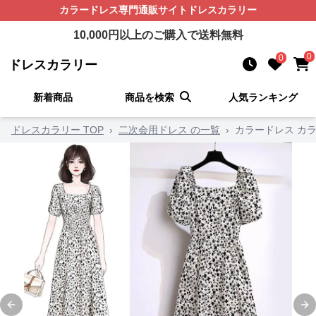
カラードレス
専門通販サイト
ドレスカラリー
10,000
円以上のご購入で送料無料
0
0
ドレスカラリー
新着商品
商品を検索
人気ランキング
ドレスカラリー TOP
›
二次会用ドレス の一覧
›
カラードレス カ
Previous slide
Ne