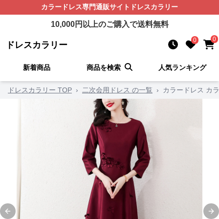
カラードレス
専門通販サイト
ドレスカラリー
10,000
円以上のご購入で送料無料
0
0
ドレスカラリー
新着商品
商品を検索
人気ランキング
ドレスカラリー TOP
›
二次会用ドレス の一覧
›
カラードレス カ
Previous slide
Ne