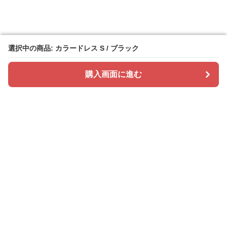
選択中の商品: カラードレス S / ブラック
選択中の商品: カラードレス S / ブラック
購入画面に進む
購入画面に進む
ドレスカラリー
について