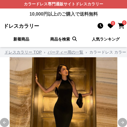
カラードレス
専門通販サイト
ドレスカラリー
10,000
円以上のご購入で送料無料
0
0
ドレスカラリー
新着商品
商品を検索
人気ランキング
ドレスカラリー TOP
›
パーティー用の一覧
›
カラードレス カラー
Previous slide
Ne