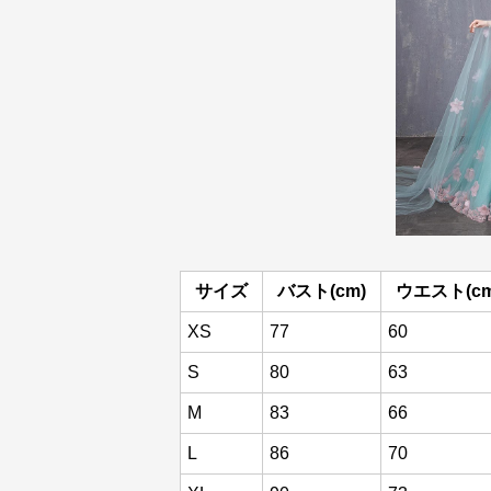
サイズ
バスト(cm)
ウエスト(cm
XS
77
60
S
80
63
M
83
66
L
86
70
XL
90
73