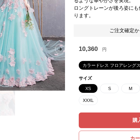
るような華やかさを実現。
ロングトレーンが後ろ姿にも
ります。
ご注文確定か
10,360
円
Next slide
カラードレス フロアレング
サイズ
XS
S
M
XXXL
購
カー