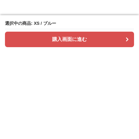
選択中の商品: XS / ブルー
選択中の商品: XS / ブルー
購入画面に進む
購入画面に進む
ドレスカラリー
について
会社概要