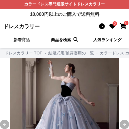
カラードレス
専門通販サイト
ドレスカラリー
10,000
円以上のご購入で送料無料
0
0
ドレスカラリー
新着商品
商品を検索
人気ランキング
ドレスカラリー TOP
›
結婚式用/披露宴用の一覧
›
カラードレス 
Previous slide
Ne